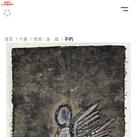
首页
个展
李涛：游 · 戏
不朽