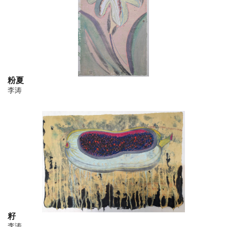
粉夏
李涛
籽
李涛