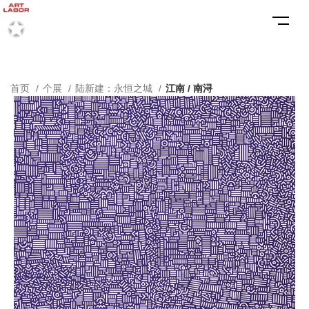
首页
个展
陆新建：永恒之城
江南 / 南浔