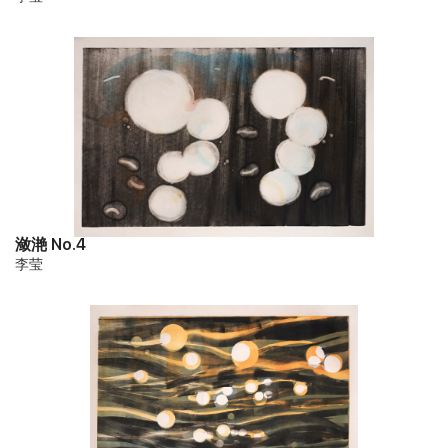
潋滟 No.4
李莹