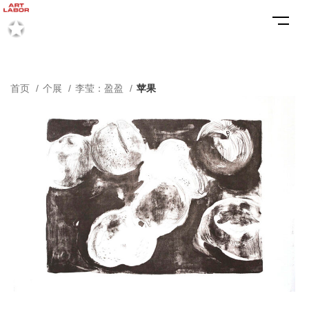
首页
个展
李莹：盈盈
苹果