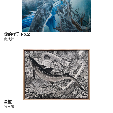
你的样子 No.2
商成祥
星鲨
张文智