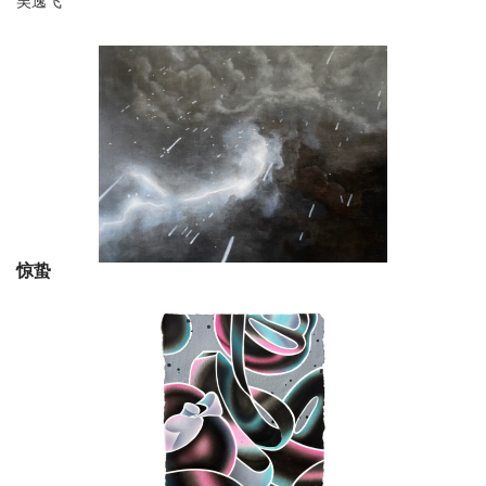
吴逸飞
惊蛰