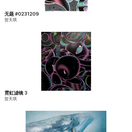
无题 #0231209
贺天琪
霓虹滤镜 3
贺天琪