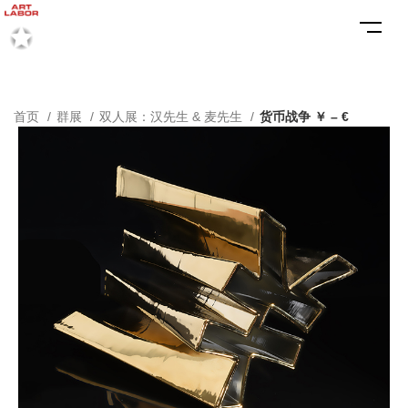
首页
群展
双人展：汉先生 & 麦先生
货币战争 ￥ – €