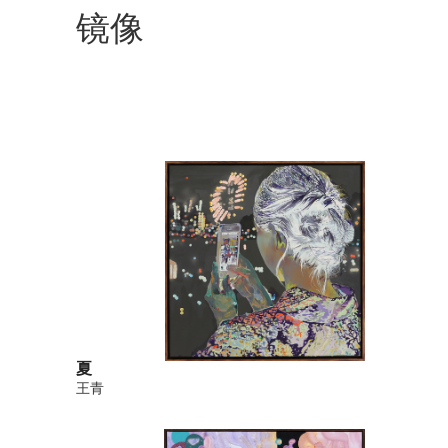
镜像
夏
王青