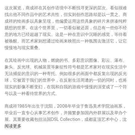
这次展览，商成祥在其创作语境中不断找寻更深的层次。看似很难
找出他不同作品中的艺术共性，但实则创作思路却是以一贯之。商
成祥的绘画多以具象呈现，他偏爱运用这些具象的碎片来拼凑纯粹
臆想的世界。在这个世界里，一切看似被还原，但总有一些你不经
意的地方已经超越了现实。这是一种在意识中沉睡的感觉，等待着
被唤醒。而艺术家则想通过绘画来映照出一种氛围去激活它，让它
慢慢地与现实重叠。
在其绘画中出现的人物，燃烧的书、多彩意识图像、彩云、瀑布、
象头、反光球、机械装置等象征性符号都是艺术家对在现实生活中
无法捕捉的意识的一种寄托。例如很多的画面中都反复出现的反光
球，它被置于我们的世界中，在反射生活周遭的一切的同时，也将
现实的影像不断变幻，在我和自我的游戏中慢慢的演变成了一个符
号以及一种看待世界的方式。
商成祥1985年出生于沈阳，2008年毕业于鲁迅美术学院油画系，
毕业后一直专心从事艺术创作，并频繁参加国内外群展以及举办个
展。其重要收藏包括法国DSL Collection，成都蓝顶艺术中心，沈
阳美国领事馆，苏州金鸡湖美术馆，以及希腊Copelouzos Family
阅读更多
Art Museum。