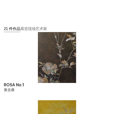
的玫瑰更盛。“植物猎人”把月季种子带回欧洲种植并与欧洲本土的
玫瑰杂交培育，都称之为“Rosa”。时至今日，蔷薇属包含三百多个
物种以及上千个栽培品种。玫瑰在西方文化关于诸多神话，美，爱
情，死亡，是婚礼和葬礼的花卉；在西方宗教中同样扮演着重要角
色，比如玫瑰象征了殉教者所流的鲜血。在西方，人们所赋予玫瑰
21 件作品
展览现场
艺术家
的“含义”之多样是没有任何一种花卉能够比得上的。这组“ROSA”，
即是欧洲玫瑰，也是中国月季，一花同饰两角。“Rosa”通过西方和
中国在时间和空间交汇、流通、变迁，成为历史和文化的转换。
黄含康1977年生于苏州，2006年毕业于法国巴黎塞尔其国家高等艺
术学院。他的作品曾被多个艺术机构受邀参展，他的个展包括：风
定轻重，ART LABOR画廊，上海（2023）；Sum show, Anne de
Villepoix画廊，巴黎（2013）；Turn on the Light，Bertrand &
Gruner画廊，日内瓦（2012）；Fragment of Numerous
Impacts，Bertrand & Gruner画廊，日内瓦（2009）；Recent
ROSA No.1
Watercolors，Danese画廊，纽约。他的近期群展包括：微暗的
黄含康
火，艾可画廊，上海（2023）；身躯之外，Brownie Project，上海
（2022）；光的续言，永福52，上海（2021）；不能承受的生命之
篮，TX淮海neXtlab予美术馆，上海（2021）；金汤，CHAO艺术
中心，北京（2020）；Works on Paper，Sébastien Bertrand画