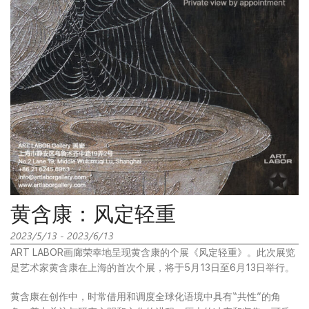
黄含康：风定轻重
2023/5/13 - 2023/6/13
ART LABOR画廊荣幸地呈现黄含康的个展《风定轻重》。此次展览
是艺术家黄含康在上海的首次个展，将于5月13日至6月13日举行。
黄含康在创作中，时常借用和调度全球化语境中具有“共性”的角