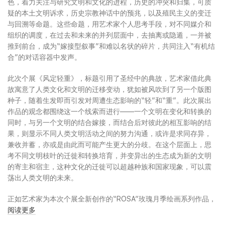
色，着力关注与研究文明和文化的进程，历史的冲突和归集，可质
疑的本土文明诉求，历史宗教神话中的预兆，以及殖民主义的变迁
与回溯等命题。这些命题，用艺术家个人思考手段，对不同媒介和
组织的调度，在过去和未来的并列层面中，去抽离或隐遁，一并被
推到前台，成为“嫁接型叙事”和难以名状的碎片，共同注入“有机结
合”的对话容器中发声。
此次个展《风定轻重》，标题引用了圣经中的典故，艺术家借此典
故寓意了人类文化和文明的迁移变动，犹如被风吹到了另一个版图
种子，随着生发即而引发对周遭生态影响的“轻”和“重”。此次展出
作品的观念都围绕这一个线索而进行——一个文明在变化和转换的
同时，与另一个文明的结合嫁接，而结合后对彼此的相互影响的结
果，则显示不同人类文明活动之间的努力沟通，或许是求同存异，
兼收并蓄，亦或是由此而可能产生更大的分歧。在这个层面上，思
考不同文明枝叶的迁徙和转换培育，并变异出的生态成为新的文明
的寄主和宿主，这种文化的迁徙可以超越种族和国家现象，可以震
荡出人类文明的未来。
正如艺术家为本次个展全新创作的“ROSA”玫瑰月季绘画系列作品，
观念灵感来源于欧洲18世纪的“植物猎人”，足迹遍布世界的他们，
阅读更多
发现中国月季无论是色彩、香型、以及品种的多样性均比欧洲本土