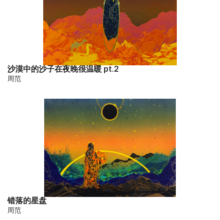
沙漠中的沙子在夜晚很温暖 pt.2
周范
错落的星盘
周范