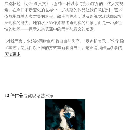
展览标题 《水生新人文》，意指一种以水与光为媒介的当代人文视
角。在今日不断变化的世界中，罗杰斯的作品让我们意识到，艺术
依然承载着人类对美的追寻、叙事的需求，以及以视觉形式回应复
杂现实的能力。她的水下影像并非逃避现实的幻象，而是一种象征
性的映照——揭示人类境遇中的无常与意义的追索。
“对我而言，水始终同时象征着自由与失序。”罗杰斯表示，“它剥除
了掌控，使我们以不同的方式重新看待自己。这正是我作品叙事的
起点。”
阅读更多
《水生新人文》 是罗杰斯在上海的首个回顾展，集中呈现她二十年
来的代表性作品，展示摄影如何在她的实践中被转化为兼具绘画性
与戏剧感的艺术形式，并赋予其中深刻的人文意涵。展览在上海这
座因水而兴、持续更新的城市举办，为展览提供了独特在地语境，
使水、历史与再生的对话得以延续。
10 件作品
展览现场
艺术家