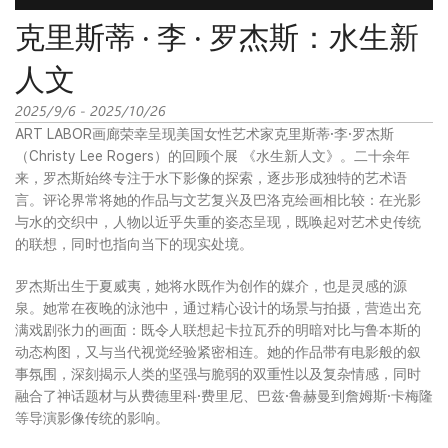
克里斯蒂 · 李 · 罗杰斯：水生新
人文
2025/9/6 - 2025/10/26
ART LABOR画廊荣幸呈现美国女性艺术家克里斯蒂·李·罗杰斯
（Christy Lee Rogers）的回顾个展 《水生新人文》。二十余年
来，罗杰斯始终专注于水下影像的探索，逐步形成独特的艺术语
言。评论界常将她的作品与文艺复兴及巴洛克绘画相比较：在光影
与水的交织中，人物以近乎失重的姿态呈现，既唤起对艺术史传统
的联想，同时也指向当下的现实处境。
罗杰斯出生于夏威夷，她将水既作为创作的媒介，也是灵感的源
泉。她常在夜晚的泳池中，通过精心设计的场景与拍摄，营造出充
满戏剧张力的画面：既令人联想起卡拉瓦乔的明暗对比与鲁本斯的
动态构图，又与当代视觉经验紧密相连。她的作品带有电影般的叙
事氛围，深刻揭示人类的坚强与脆弱的双重性以及复杂情感，同时
融合了神话题材与从费德里科·费里尼、巴兹·鲁赫曼到詹姆斯·卡梅隆
等导演影像传统的影响。